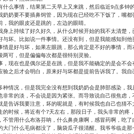
有什么事情，结果第二天早上又来跳，然后临近9点多钟
我奶奶要不要插鼻饲管，因为现在已经吃不下饭了，嘴都
前，我的眼皮还是跳的，左边的眼睛。
我身上持续了好久好久，从什么时候开始的我不太清楚，
好与坏。比如说一件事情。还没有到，但是我能感知到他
事情是好与坏，如果左眼跳，那么肯定是不好的事情，而
棱两可，但是偏偏每次都是很特别灵验。
事，现在也是偶尔还是在跳，但是我不能确定的是会不会
应验之后才会明白，原来好与坏都是提前告诉我了。我自
。
多种情况，但是我完全没有想到我奶奶会是肺部感染，我
也非常的淡，不会说是因为紧张。而导致说自己很焦虑，
就是告诉我要注意，坏的呢就是，有时候我也自己也猜不
走的时候，将近有个7天左右，那段日子，我头非常的疼
，不管用什么布洛芬呐，什么鼻炎康啊，感冒药啊，吃了
的大门什么毛病都没了，脑袋瓜子很清醒。我爷爷临走那