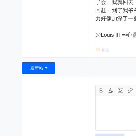
了会，我就回去
回赶，到了我爷
力好像加深了一
@Louis III 
回复
发新帖