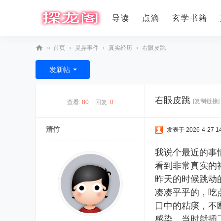
导读
点滴
玄学书籍
»
首页
›
灵异事件
›
真实经历
›
右眼皮跳
探
发新帖
龙
阁
右眼皮跳
[复制链接]
查看:
80
|
回复:
0
清竹
发表于 2026-4-27 14
我说个最近的事
看到非常真实的
昨天的时候跳动
凑凑乎乎的，吃
口中的粘痰，不
感染，当时就插