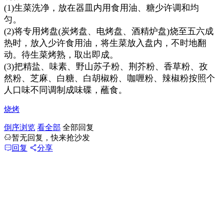
(1)生菜洗净，放在器皿内用食用油、糖少许调和均
匀。
(2)将专用烤盘(炭烤盘、电烤盘、酒精炉盘)烧至五六成
热时，放入少许食用油，将生菜放入盘内，不时地翻
动。待生菜烤熟，取出即成。
(3)把精盐、味素、野山苏子粉、荆芥粉、香草粉、孜
然粉、芝麻、白糖、白胡椒粉、咖喱粉、辣椒粉按照个
人口味不同调制成味碟，蘸食。
烧烤
倒序浏览
看全部
全部回复
暂无回复，快来抢沙发
回复
分享