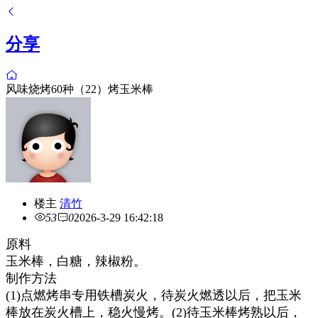
分享
风味烧烤60种（22）烤玉米棒
楼主
清竹
53
0
2026-3-29 16:42:18
原料
玉米棒，白糖，辣椒粉。
制作方法
(1)点燃烤串专用铁槽炭火，待炭火燃透以后，把玉米
棒放在炭火槽上，稳火慢烤。(2)待玉米棒烤熟以后，